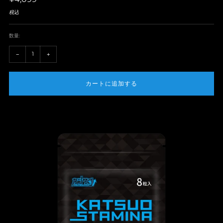
税込
価
数量:
+1
-1
−
+
カートに追加する