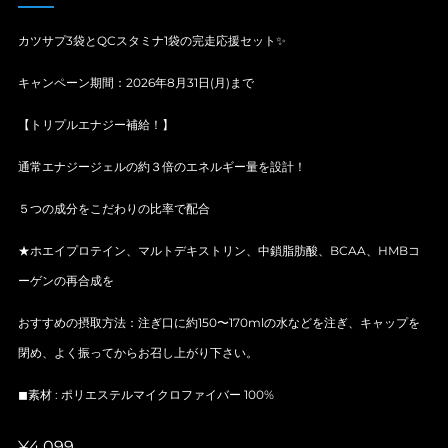
カツサプ3袋とQCスタミナ1袋の完走応援セット✨
キャンペーン期間：2026年8月31日(月)まで
【トリプルエナジー補給！】
通常エナジージェルの約３倍のエネルギー量を設計！
５つの成分をこだわりの比率で配合
★ホエイプロテイン、マルトデキストリン、中鎖脂肪酸、BCAA、HMBコ
ーゲンの再合成を
おすすめの摂取方法：注ぎ口に約150〜170mlの水などを注ぎ、キャップを
閉め、よく振ってからお召し上がり下さい。
◼︎素材 : ポリエステルマイクロファイバー 100%
定
¥4,099