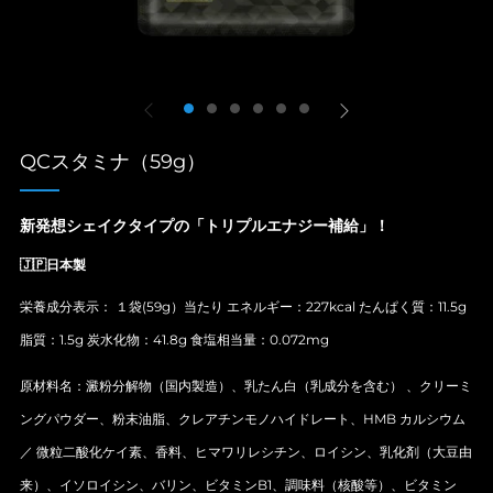
QCスタミナ（59g）
新発想シェイクタイプの「トリプルエナジー補給」！
🇯🇵日本製
栄養成分表示： １袋(59g）当たり エネルギー：227kcal たんぱく質：11.5g
脂質：1.5g 炭水化物：41.8g 食塩相当量：0.072mg
原材料名：澱粉分解物（国内製造）、乳たん白（乳成分を含む） 、クリーミ
ングパウダー、粉末油脂、クレアチンモノハイドレート、HMB カルシウム
／ 微粒二酸化ケイ素、香料、ヒマワリレシチン、ロイシン、乳化剤（大豆由
来）、イソロイシン、バリン、ビタミンB1、調味料（核酸等）、ビタミン