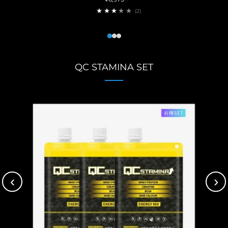
2
(2)
1
2
3
QC STAMINA SET
‹
›