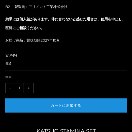
B2 製造元：アリメント工業株式会社
効果には個人差があります。体に合わないと感じた場合は、使用を中止し、
医師にご相談ください。
お届け商品：賞味期限2027年10月
定
¥799
税込
価
数量:
+1
-1
−
+
カートに追加する
KATSUO STAMINA SET