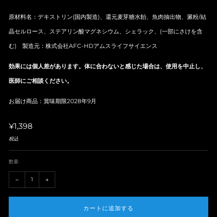
原材料名：デキストリン(国内製造)、還元麦芽糖水飴、魚肉抽出物、澱粉/結
晶セルロース、ステアリン酸マグネシウム、シェラック、(一部にさけを含
む) 製造元：株式会社AFC-HDアムスライフサイエンス
効果には個人差があります。体に合わないと感じた場合は、使用を中止し、
医師にご相談ください。
お届け商品：賞味期限2028年9月
定
¥1,398
税込
価
数量:
+1
-1
−
+
カートに追加する