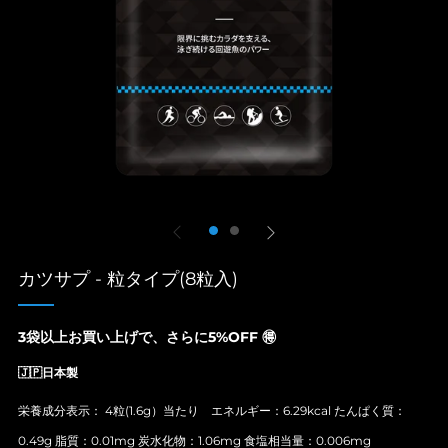
カツサプ - 粒タイプ(8粒入)
3袋以上お買い上げで、さらに5%OFF 🉐
🇯🇵日本製
栄養成分表示： 4粒(1.6g）当たり エネルギー：6.29kcal たんぱく質：
0.49g 脂質：0.01mg 炭水化物：1.06mg 食塩相当量：0.006mg