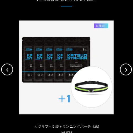
‹
›
カツサプ - ５袋＋ランニングポーチ（緑)
¥6,975